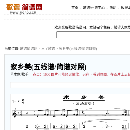
首页
-
歌谱/曲谱中心
-
帮助
-
收藏
欢迎光临歌谱简谱网，本站完全免费，希望大家
当前位置:
歌谱简谱网
>
三字歌谱
> 家乡美(五线谱/简谱对照)
家乡美(五线谱/简谱对照)
艺术家/歌手:
点击：
1000 图片可能经过缩放，另存可看到原图，在图片上点