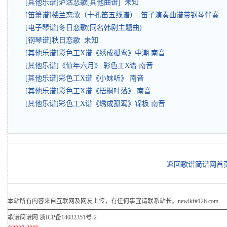
[其他乐谱]泸沽恋歌[其他曲谱] 未知
[笛箫谱]楼兰恋歌（十孔笛五线谱） 笛子演奏曲谱带钢琴伴奏
[电子琴谱]冬日恋歌(同名韩剧主题曲)
[钢琴谱]秋日恋歌 未知
[其他乐谱]彩色工X谱《绣成孤鸾》中潮 南音
[其他乐谱]《值年六月》 彩色工X谱 南音
[其他乐谱]彩色工X谱《小妹听》 南音
[其他乐谱]彩色工X谱《梧桐叶落》 南音
[其他乐谱]彩色工X谱《绣成孤鸾》锦板 南音
返回歌谱简谱网首
本站所有内容来自互联网及网友上传，有任何事宜请联系站长。newlkf#126.com
歌谱简谱网
浙ICP备14032351号-2