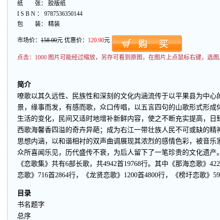
纸 张： 胶版纸
I S B N ： 9787536350144
包 装： 精装
市场价：
158.00
元 优惠价：
120.90
元
点击：
1000 图片可能经过缩放，另存可看到原图，在图片上点鼠标右键，选图
简介
嘹歌以其久远性、民族性和深刻的文化内涵流传于以平果县为中心
景，缘事而发，有感而歌，众口传唱，以五言四句的山歌形式形成
生活的变化，民间又适时地增补新鲜内容，使之不断充实提高，日
西歌海馨香四溢的奇卉异葩；成为右江一带壮族人民不可或缺的精
思想内涵，以和谐相衬的双声曲调展现其浓烈的感情色彩，被音乐
众所喜闻乐见，历代盛传不衰，为后人留下了一笔珍贵的文化遗产
《恋歌集》共有6部长歌，共4942首19768行。其中《那海恋歌》422
恋歌》716首2864行，《龙贤恋歌》1200首4800行，《榜圩恋歌》59
目录
书名题字
总序