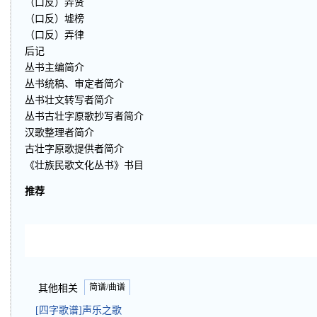
（口反）弄贤
（口反）墟榜
（口反）弄律
后记
丛书主编简介
丛书统稿、审定者简介
丛书壮文转写者简介
丛书古壮字原歌抄写者简介
汉歌整理者简介
古壮字原歌提供者简介
《壮族民歌文化丛书》书目
推荐
简谱/曲谱
其他相关
[四字歌谱]声乐之歌