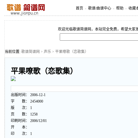
首页
-
歌谱/曲谱中心
-
帮助
-
收藏
欢迎光临歌谱简谱网，本站完全免费，希望大家
当前位置:
歌谱简谱网
>
声乐
> 平果嘹歌（恋歌集）
平果嘹歌（恋歌集）
出版时间： 2006-12-1
字 数： 2454000
版 次： 1
页 数： 1258
印刷时间： 2006/12/01
开 本：
印 次： 1