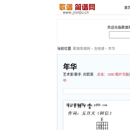
首
欢迎光临歌谱
当前位置:
歌谱简谱网
>
吉他谱
> 年华
年华
艺术家/歌手:
刘若英
点击：
1000 图片
中.