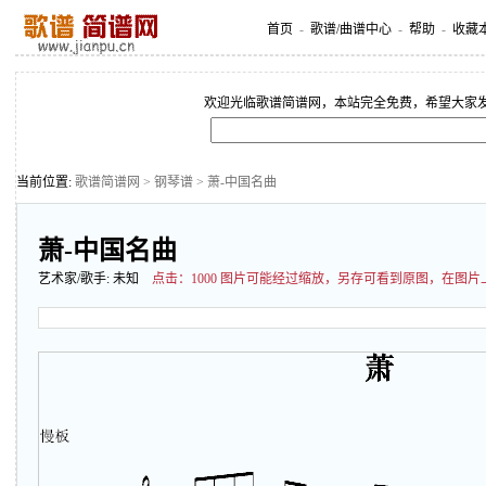
首页
-
歌谱/曲谱中心
-
帮助
-
收藏
欢迎光临歌谱简谱网，本站完全免费，希望大家
当前位置:
歌谱简谱网
>
钢琴谱
> 萧-中国名曲
萧-中国名曲
艺术家/歌手:
未知
点击：
1000 图片可能经过缩放，另存可看到原图，在图