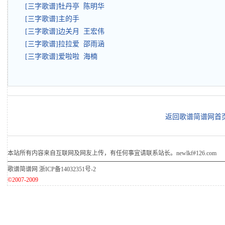
[三字歌谱]牡丹亭 陈明华
[三字歌谱]主的手
[三字歌谱]边关月 王宏伟
[三字歌谱]拉拉爱 邵雨涵
[三字歌谱]爱啦啦 海楠
返回歌谱简谱网首
本站所有内容来自互联网及网友上传，有任何事宜请联系站长。newlkf#126.com
歌谱简谱网
浙ICP备14032351号-2
©2007-2009