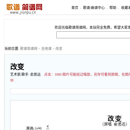
首页
-
歌谱/曲谱中心
-
帮助
-
收藏
欢迎光临歌谱简谱网，本站完全免费，希望大家
当前位置:
歌谱简谱网
>
吉他谱
> 改变
改变
艺术家/歌手:
俞思远
点击：
1000 图片可能经过缩放，另存可看到原图，在
中.