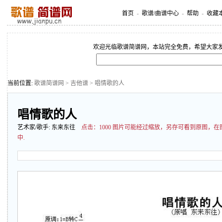
首页
-
歌谱/曲谱中心
-
帮助
-
收藏
欢迎光临歌谱简谱网，本站完全免费，希望大家
当前位置:
歌谱简谱网
>
吉他谱
> 唱情歌的人
唱情歌的人
艺术家/歌手:
东来东往
点击：
1000 图片可能经过缩放，另存可看到原图，
中.