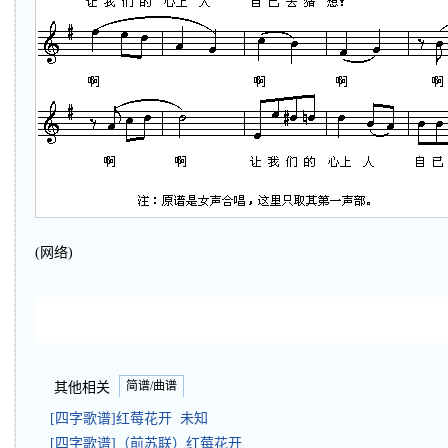
(网络)
简谱/曲谱
其他相关
[四字歌谱]红莓花开 未知
[四字歌谱]（前苏联）红莓花开