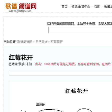
首页
-
歌谱/曲谱中心
-
帮助
-
收藏
欢迎光临歌谱简谱网，本站完全免费，希望大家
当前位置:
歌谱简谱网
>
四字歌谱
> 红莓花开
红莓花开
艺术家/歌手:
未知
点击：
1000 图片可能经过缩放，另存可看到原图，在图