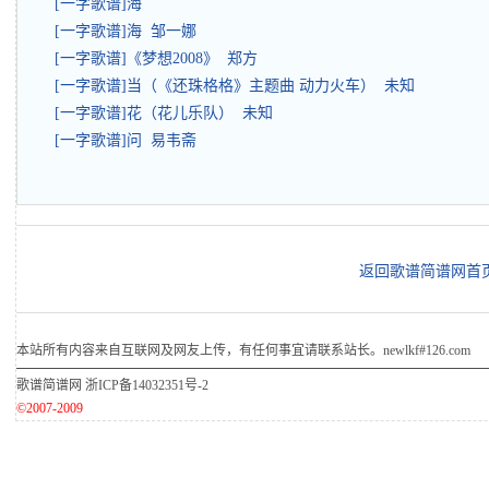
[一字歌谱]海
[一字歌谱]海 邹一娜
[一字歌谱]《梦想2008》 郑方
[一字歌谱]当（《还珠格格》主题曲 动力火车） 未知
[一字歌谱]花（花儿乐队） 未知
[一字歌谱]问 易韦斋
返回歌谱简谱网首
本站所有内容来自互联网及网友上传，有任何事宜请联系站长。newlkf#126.com
歌谱简谱网
浙ICP备14032351号-2
©2007-2009