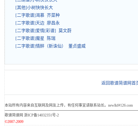
[其他]小树快快长大
[二字歌谱]渴慕 芥菜种
[二字歌谱]天边 廖昌永
[二字歌谱]爱情[彩谱] 莫文蔚
[二字歌谱]魔星 陈瑞
[二字歌谱]情醉（新诛仙） 董贞盛威
返回歌谱简谱网首
本站所有内容来自互联网及网友上传，有任何事宜请联系站长。newlkf#126.com
歌谱简谱网
浙ICP备14032351号-2
©2007-2009