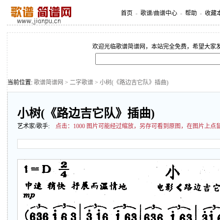
首页
-
歌谱/曲谱中心
-
帮助
-
收藏
欢迎光临歌谱简谱网，本站完全免费，希望大家
当前位置:
歌谱简谱网
>
二字歌谱
> 小树(《路边吉它队》插曲)
小树(《路边吉它队》插曲)
艺术家/歌手:
点击：
1000 图片可能经过缩放，另存可看到原图，在图片上点