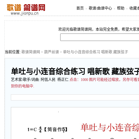
首页
-
歌谱/曲谱中心
-
帮助
-
收藏
欢迎光临歌谱简谱网，本站完全免费，希望大家
当前位置:
歌谱简谱网
>
葫芦丝谱
> 单吐与小连音综合练习 唱新歌 藏族弦子
单吐与小连音综合练习 唱新歌 藏族弦
艺术家/歌手/词曲:
阿佤人民
杨正仁
点击：
1000 图片可能经过缩放，另存可
到你的电脑中.