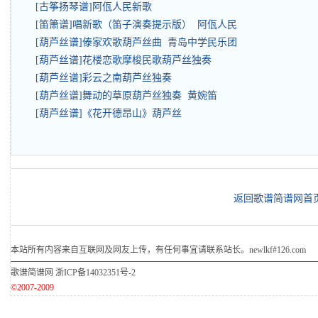
[古筝扬琴谱]阿佤人民新歌
[笛箫谱]唱新歌（笛子演奏提示版） 阿佤人民
[葫芦丝谱]傣家欢歌葫芦丝曲 青岛中学民乐团
[葫芦丝谱]花楼恋歌摩梭民歌葫芦丝独奏
[葫芦丝谱]彩云之南葫芦丝独奏
[葫芦丝谱]舞动的草原葫芦丝独奏 黄婉笛
[葫芦丝谱]《花开德昂山》葫芦丝
返回歌谱简谱网首
本站所有内容来自互联网及网友上传，有任何事宜请联系站长。newlkf#126.com
歌谱简谱网
浙ICP备14032351号-2
©2007-2009