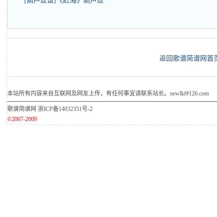
[葫芦丝谱]《赶海》葫芦丝
返回歌谱简谱网首
本站所有内容来自互联网及网友上传，有任何事宜请联系站长。newlkf#126.com
歌谱简谱网
浙ICP备14032351号-2
©2007-2009