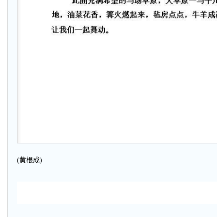
(黄根成)