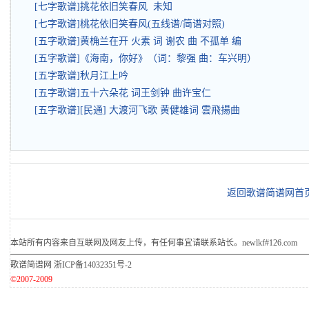
[七字歌谱]挑花依旧笑春风 未知
[七字歌谱]桃花依旧笑春风(五线谱/简谱对照)
[五字歌谱]黄桷兰在开 火素 词 谢农 曲 不孤单 编
[五字歌谱]《海南，你好》（词：黎强 曲：车兴明）
[五字歌谱]秋月江上吟
[五字歌谱]五十六朵花 词王剑钟 曲许宝仁
[五字歌谱][民通] 大渡河飞歌 黄健雄词 雲飛揚曲
返回歌谱简谱网首
本站所有内容来自互联网及网友上传，有任何事宜请联系站长。newlkf#126.com
歌谱简谱网
浙ICP备14032351号-2
©2007-2009