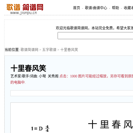
首页
-
歌谱/曲谱中心
-
帮助
-
收藏
欢迎光临歌谱简谱网，本站完全免费，希望大家
当前位置:
歌谱简谱网
>
五字歌谱
> 十里春风笑
十里春风笑
艺术家/歌手/词曲:
小弩
关秀阁
点击：
1000 图片可能经过缩放，另存可看到
的电脑中.