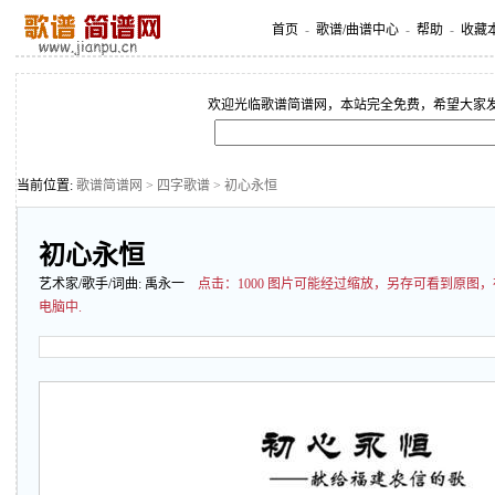
首页
-
歌谱/曲谱中心
-
帮助
-
收藏
欢迎光临歌谱简谱网，本站完全免费，希望大家
当前位置:
歌谱简谱网
>
四字歌谱
> 初心永恒
初心永恒
艺术家/歌手/词曲:
禹永一
点击：
1000 图片可能经过缩放，另存可看到原图
电脑中.