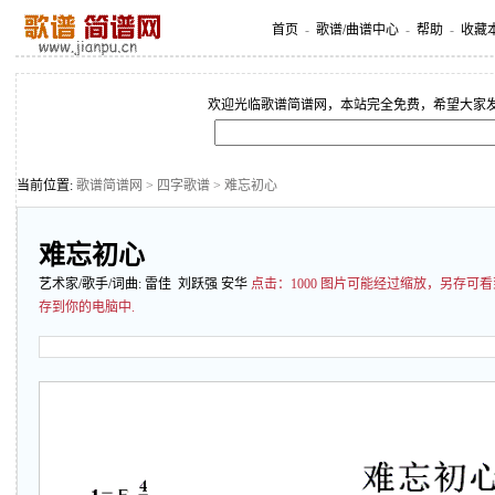
首页
-
歌谱/曲谱中心
-
帮助
-
收藏
欢迎光临歌谱简谱网，本站完全免费，希望大家
当前位置:
歌谱简谱网
>
四字歌谱
> 难忘初心
难忘初心
艺术家/歌手/词曲:
雷佳
刘跃强 安华
点击：
1000 图片可能经过缩放，另存
存到你的电脑中.