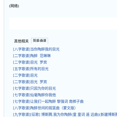
(网络)
简谱/曲谱
其他相关
[八字歌谱]当你陶醉我的目光
[二字歌谱]陶醉 范琳琳
[二字歌谱]目光 罗宾
[五字歌谱]所有的目光
[二字歌谱]目光
[二字歌谱]目光 罗宾
[七字歌谱]只因为你的目光
[七字歌谱]仙毫陶醉你我他
[七字歌谱]让我们一起陶醉 黎强词 南梆子曲
[八字歌谱]陶醉世间的摇篮曲（蒙文版）
[九字歌谱][征歌] 博斯腾,我为你陶醉(童 童词 遥 远曲)(新疆博