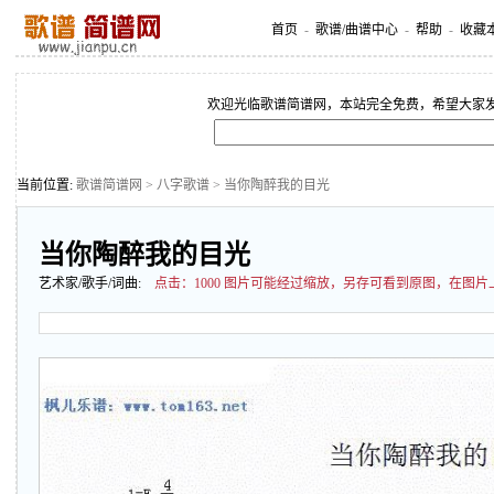
首页
-
歌谱/曲谱中心
-
帮助
-
收藏
欢迎光临歌谱简谱网，本站完全免费，希望大家
当前位置:
歌谱简谱网
>
八字歌谱
> 当你陶醉我的目光
当你陶醉我的目光
艺术家/歌手/词曲:
点击：
1000 图片可能经过缩放，另存可看到原图，在图