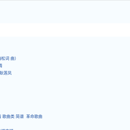
梅松词 曲）
恩情
富耿莲凤
 歌曲类 简谱 革命歌曲