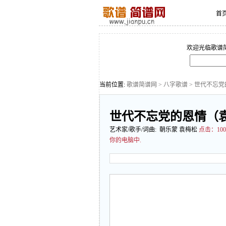
首
欢迎光临歌谱
当前位置:
歌谱简谱网
>
八字歌谱
> 世代不忘
世代不忘党的恩情（袁
艺术家/歌手/词曲: 朝乐蒙 袁梅松
点击：
1
你的电脑中.