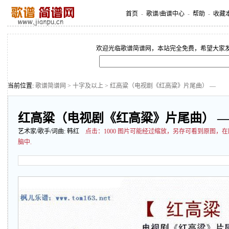
首页
-
歌谱/曲谱中心
-
帮助
-
收藏
欢迎光临歌谱简谱网，本站完全免费，希望大家
当前位置:
歌谱简谱网
>
十字及以上
> 红高粱（电视剧《红高粱》片尾曲） —
红高粱（电视剧《红高粱》片尾曲） 
艺术家/歌手/词曲:
韩红
点击：
1000 图片可能经过缩放，另存可看到原图，
脑中.