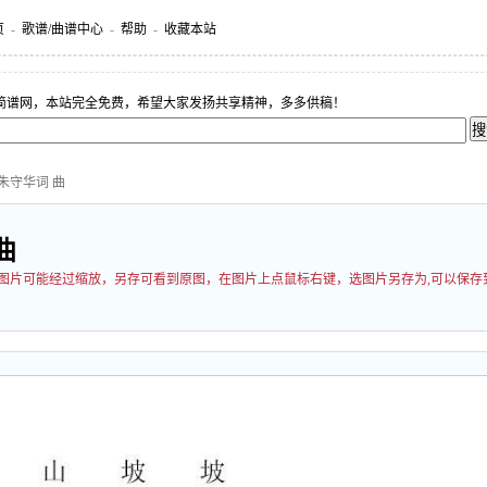
页
-
歌谱/曲谱中心
-
帮助
-
收藏本站
简谱网，本站完全免费，希望大家发扬共享精神，多多供稿！
朱守华词 曲
曲
00 图片可能经过缩放，另存可看到原图，在图片上点鼠标右键，选图片另存为,可以保存