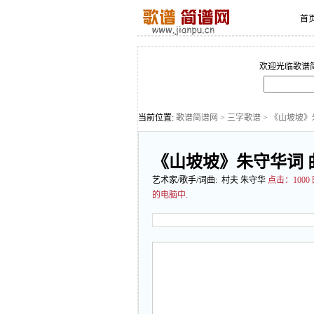
首
欢迎光临歌谱
当前位置:
歌谱简谱网
>
三字歌谱
> 《山坡坡》
《山坡坡》朱守华词 
艺术家/歌手/词曲: 村夫 朱守华
点击：
10
的电脑中.