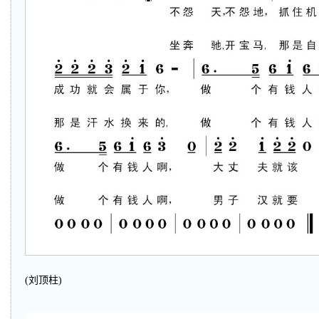
(刘顶柱)