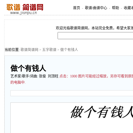
首页
-
歌谱/曲谱中心
-
帮助
-
收藏
欢迎光临歌谱简谱网，本站完全免费，希望大家
当前位置:
歌谱简谱网
>
五字歌谱
> 做个有钱人
做个有钱人
艺术家/歌手/词曲:
张俊
刘顶柱
点击：
1000 图片可能经过缩放，另存可看到
的电脑中.