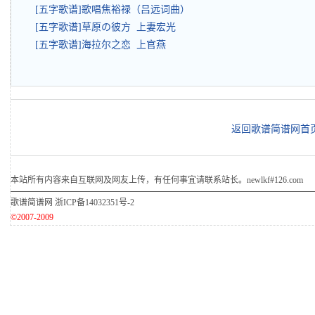
[五字歌谱]歌唱焦裕禄（吕远词曲）
[五字歌谱]草原の彼方 上妻宏光
[五字歌谱]海拉尔之恋 上官燕
返回歌谱简谱网首
本站所有内容来自互联网及网友上传，有任何事宜请联系站长。newlkf#126.com
歌谱简谱网
浙ICP备14032351号-2
©2007-2009