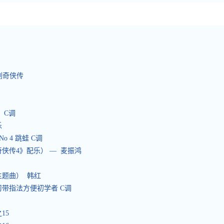
调
剑奇侠传
调
） C调
乐
 No 4 跳蛙 C调
侠传4》配乐） — 麦振鸿
主题曲） 韩红
练习带指法方便初学者 C调
之15