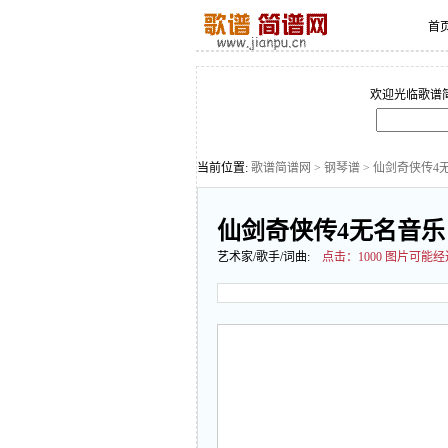
首
欢迎光临歌谱
当前位置:
歌谱简谱网
>
钢琴谱
> 仙剑奇侠传4
仙剑奇侠传4无名音乐
艺术家/歌手/词曲:
点击：
1000 图片可