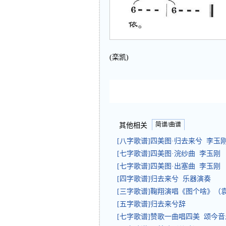
(栾凯)
简谱/曲谱
其他相关
[八字歌谱]四美图·归去来兮 李玉
[七字歌谱]四美图·浣纱曲 李玉刚
[七字歌谱]四美图·出塞曲 李玉刚
[四字歌谱]归去来兮 乐器演奏
[三字歌谱]鞠翔演唱《图个啥》（
[五字歌谱]归去来兮辞
[七字歌谱]赞歌一曲唱四美 颂今音