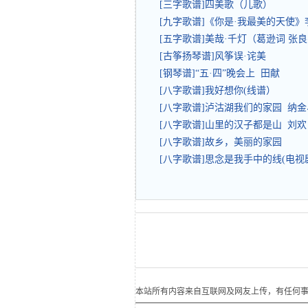
[三字歌谱]四美歌（儿歌）
[九字歌谱]《你是·我最美的天使
[五字歌谱]美哉·千灯（葛逊词 张
[古筝扬琴谱]风筝误·诧美
[钢琴谱]“五·四”晚会上 田献
[八字歌谱]我好想你(线谱）
[八字歌谱]泸沽湖我们的家园 纳
[八字歌谱]山里的汉子都是山 刘欢
[八字歌谱]故乡，美丽的家园
[八字歌谱]思念是我手中的线(电
本站所有内容来自互联网及网友上传，有任何事宜请联系