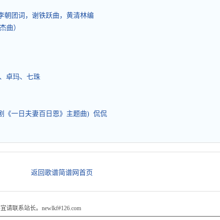
》李朝团词，谢铁跃曲，黄清林编
良杰曲）
金、卓玛、七珠
视剧《一日夫妻百日恩》主题曲) 侃侃
返回歌谱简谱网首页
站长。newlkf#126.com