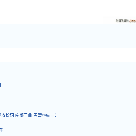
刚
袁枚松词 南梆子曲 黄清林编曲）
乐