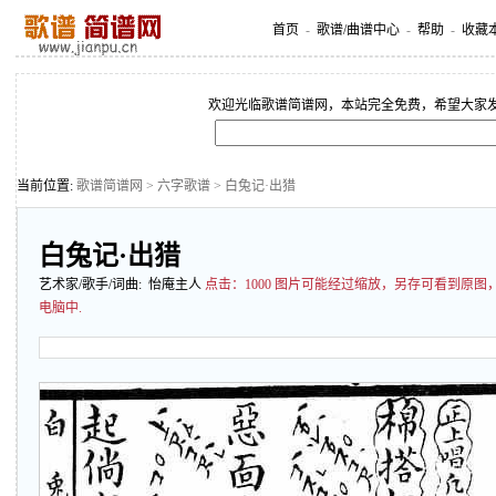
首页
-
歌谱/曲谱中心
-
帮助
-
收藏
欢迎光临歌谱简谱网，本站完全免费，希望大家
当前位置:
歌谱简谱网
>
六字歌谱
> 白兔记·出猎
白兔记·出猎
艺术家/歌手/词曲: 怡庵主人
点击：
1000 图片可能经过缩放，另存可看到原
电脑中.