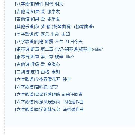
[八字歌谱]我们·时代·明天
[吉他谱]如果·爱 张学友
[吉他谱]如果·爱 张学友
[其他乐谱]秋·梦·藕 (扬琴曲谱) (扬琴曲谱)
[七字歌谱]爱·喜乐·生命 未知
[八字歌谱]闪电·霹雳·人生 红日今天
[钢琴谱]断章·第二章·忘记-钢琴谱(钢琴曲)-like7
[钢琴谱]断章·第三章·破碎 like7
[吉他谱]呼吸·爱 金海心
[二胡谱]皮特·西格 未知
[六字歌谱]今夜春暖花开 孙宇
[六字歌谱]苗岭连北京2
[六字歌谱]星星眨着眼睛 词曲汪同贵
[六字歌谱]你是风我是雨 马绍斌作曲
[六字歌谱]同学姐妹兄弟 马绍斌作曲