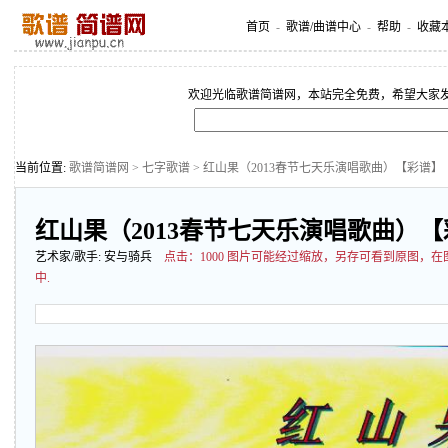
首页
-
歌谱/曲谱中心
-
帮助
-
收藏
欢迎光临歌谱简谱网，本站完全免费，希望大家
当前位置:
歌谱简谱网
>
七字歌谱
> 红山果（2013春节七天乐演唱歌曲）【彩谱】
红山果（2013春节七天乐演唱歌曲）
艺术家/歌手:
安与骑兵
点击：
1000 图片可能经过缩放，另存可看到原图，
中.