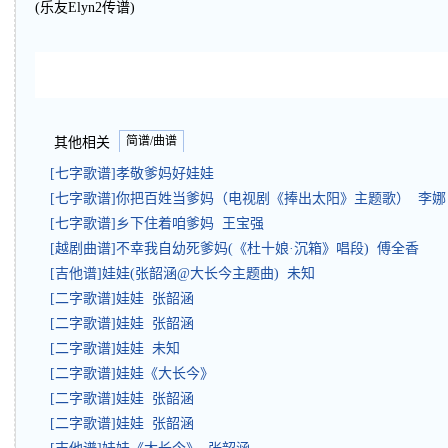
(乐友Elyn2传谱)
简谱/曲谱
其他相关
[七字歌谱]孝敬爹妈好娃娃
[七字歌谱]你把百姓当爹妈（电视剧《捧出太阳》主题歌） 李娜
[七字歌谱]乡下住着咱爹妈 王宝强
[越剧曲谱]不幸我自幼死爹妈(《杜十娘·沉箱》唱段) 傅全香
[吉他谱]娃娃(张韶涵@大长今主题曲) 未知
[二字歌谱]娃娃 张韶涵
[二字歌谱]娃娃 张韶涵
[二字歌谱]娃娃 未知
[二字歌谱]娃娃《大长今》
[二字歌谱]娃娃 张韶涵
[二字歌谱]娃娃 张韶涵