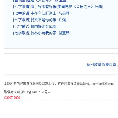
[吉他谱]娃娃《大长今》 张韶涵
[七字歌谱]做了好事有好报(美国电影《音乐之声》插曲)
[七字歌谱]走在乌江纤道上 马关辉
[七字歌谱]我又不是你的谁 许强
[七字歌谱]祖国好比金凤凰
[七字歌谱]竹林小院我的家 付慧琴
返回歌谱简谱网首
本站所有内容来自互联网及网友上传，有任何事宜请联系站长。newlkf#126.com
歌谱简谱网
浙ICP备14032351号-2
©2007-2009