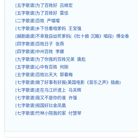
[五字歌谱]为了百姓好 吕继宏
[五字歌谱]为了百姓好 雷佳
[二字歌谱]百姓 严噹噹
[七字歌谱]乡下住着咱爹妈 王宝强
[越剧曲谱]不幸我自幼死爹妈(《杜十娘·沉箱》唱段) 傅全香
[四字歌谱]百姓日子 张燕
[四字歌谱]中州百姓 李娜
[九字歌谱]为了你我的百姓兄弟 唐彪
[五字歌谱]心中有百姓 何刚
[五字歌谱]百姓比天大 郭春梅
[七字歌谱]做了好事有好报(美国电影《音乐之声》插曲)
[七字歌谱]走在乌江纤道上 马关辉
[七字歌谱]我又不是你的谁 许强
[七字歌谱]祖国好比金凤凰
[七字歌谱]竹林小院我的家 付慧琴