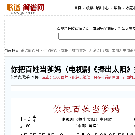
首页
-
歌谱/曲谱中心
-
帮助
-
收藏
欢迎光临歌谱简谱网，本站完全免费，希望大家
当前位置:
歌谱简谱网
>
七字歌谱
> 你把百姓当爹妈（电视剧《捧出太阳》主题歌
你把百姓当爹妈（电视剧《捧出太阳》
艺术家/歌手:
李娜
点击：
1000 图片可能经过缩放，另存可看到原图，在图