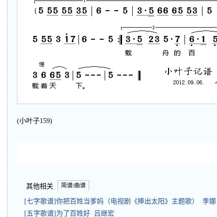
(小叶子159)
简谱/曲谱
其他相关
[七字歌谱]你把百姓当爹妈（电视剧《捧出太阳》主题歌） 李娜
[五字歌谱]为了百姓好 吕继宏