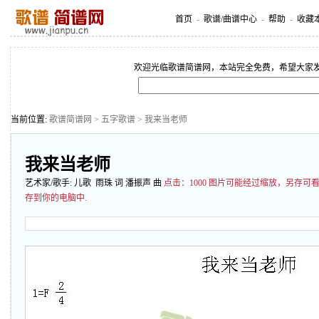
首页
-
歌谱/曲谱中心
-
帮助
-
收藏
欢迎光临歌谱简谱网，本站完全免费，希望大家
当前位置:
歌谱简谱网
>
五字歌谱
> 我来当老师
我来当老师
艺术家/歌手:
儿歌
雨珠 词 潘振声 曲
点击：
1000 图片可能经过缩放，另存
存到你的电脑中.