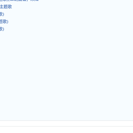
剧主题歌
歌)
题歌)
歌)
）
）