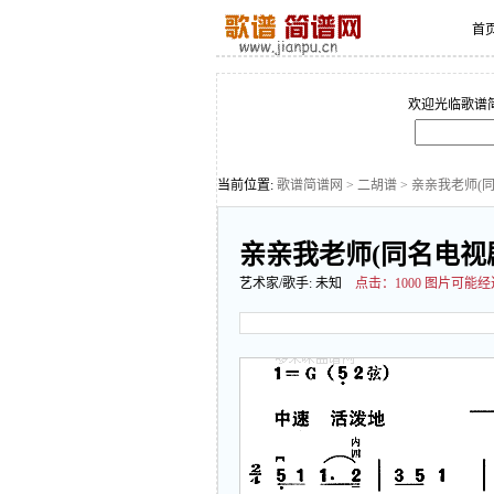
首
欢迎光临歌谱
当前位置:
歌谱简谱网
>
二胡谱
> 亲亲我老师(
亲亲我老师(同名电视
艺术家/歌手:
未知
点击：
1000 图片可