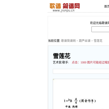
首
欢迎光临歌谱
当前位置:
歌谱简谱网
>
葫芦丝谱
> 雪莲花
雪莲花
艺术家/歌手:
点击：
1000 图片可能经