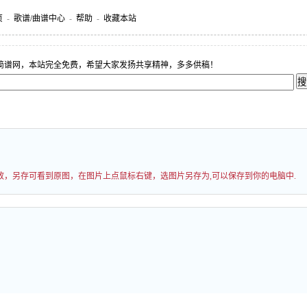
页
-
歌谱/曲谱中心
-
帮助
-
收藏本站
简谱网，本站完全免费，希望大家发扬共享精神，多多供稿！
过缩放，另存可看到原图，在图片上点鼠标右键，选图片另存为,可以保存到你的电脑中.