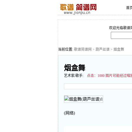
首
欢迎光临歌谱
当前位置:
歌谱简谱网
>
葫芦丝谱
> 烟盒舞
烟盒舞
艺术家/歌手:
点击：
1000 图片可能经
(网络)