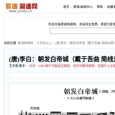
首页
-
歌谱/曲谱中心
-
帮助
-
收藏
欢迎光临歌谱简谱网，本站完全免费，希望大家
当前位置:
歌谱简谱网
>
十字及以上
> (唐)李白：朝发白帝城（戴于吾曲 简线对照
(唐)李白：朝发白帝城（戴于吾曲 简线
艺术家/歌手:
点击：
1000 图片可能经过缩放，另存可看到原图，在图片上点