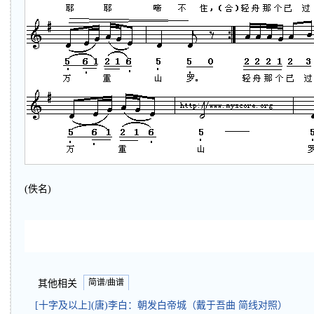
(佚名)
简谱/曲谱
其他相关
[十字及以上](唐)李白：朝发白帝城（戴于吾曲 简线对照）