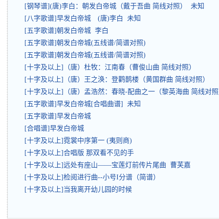
[钢琴谱](唐)李白：朝发白帝城（戴于吾曲 简线对照） 未知
[八字歌谱]早发白帝城 (唐)李白 未知
[五字歌谱]朝发白帝城 李白
[五字歌谱]朝发白帝城(五线谱/简谱对照)
[五字歌谱]朝发白帝城(五线谱/简谱对照)
[十字及以上]（唐）杜牧：江南春（曹俊山曲 简线对照）
[十字及以上]（唐）王之涣：登鹳鹊楼（黄国群曲 简线对照）
[十字及以上]（唐）孟浩然：春晓-配曲之一（黎英海曲 简线对
[五字歌谱]早发白帝城[合唱曲谱] 未知
[五字歌谱]早发白帝城
[合唱谱]早发白帝城
[十字及以上]霓裳中序第一 (夷则商)
[十字及以上]合唱版 那双看不见的手
[十字及以上]远处有座山——宝莲灯前传片尾曲 曹芙嘉
[十字及以上]检阅进行曲--小号I分谱（简谱）
[十字及以上]当我离开幼儿园的时候