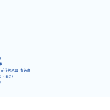
)
的手
灯前传片尾曲 曹芙嘉
分谱（简谱）
候