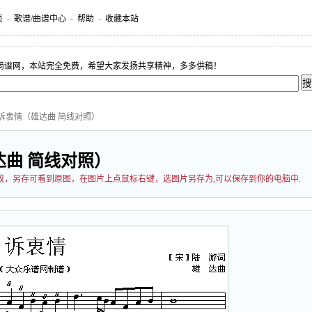
页
-
歌谱/曲谱中心
-
帮助
-
收藏本站
简谱网，本站完全免费，希望大家发扬共享精神，多多供稿！
游:诉衷情（雄达曲 简线对照）
达曲 简线对照）
过缩放，另存可看到原图，在图片上点鼠标右键，选图片另存为,可以保存到你的电脑中.