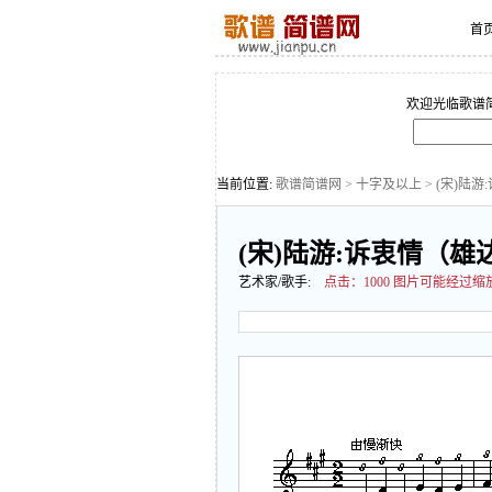
首
欢迎光临歌谱
当前位置:
歌谱简谱网
>
十字及以上
> (宋)陆
(宋)陆游:诉衷情（雄
艺术家/歌手:
点击：
1000 图片可能经