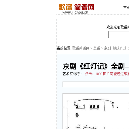
首
欢迎光临歌谱
当前位置:
歌谱简谱网
>
总谱
> 京剧《红灯记》全
京剧《红灯记》全剧--
艺术家/歌手:
点击：
1000 图片可能经