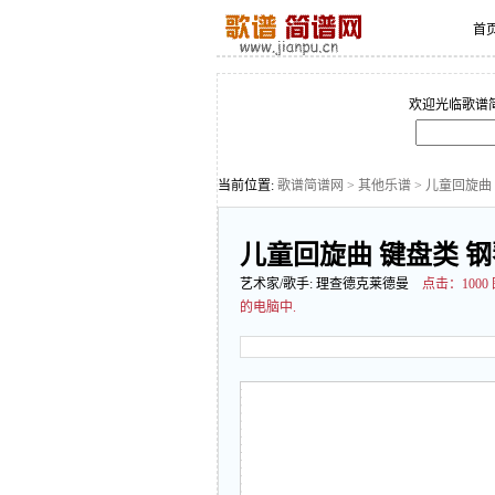
首
欢迎光临歌谱
当前位置:
歌谱简谱网
>
其他乐谱
> 儿童回旋曲
儿童回旋曲 键盘类 钢
艺术家/歌手:
理查德克莱德曼
点击：
10
的电脑中.