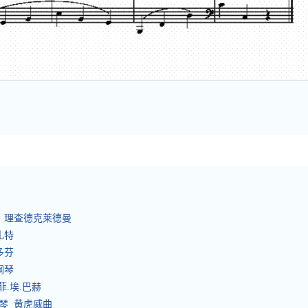
琴 理查德克莱德曼
扎特
多芬
钢琴
菲.埃.巴赫
钢琴 黄虎威曲