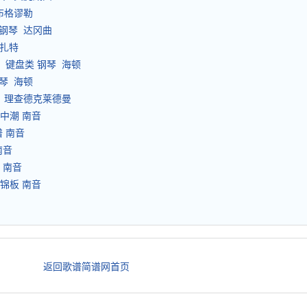
布格谬勒
 钢琴 达冈曲
莫扎特
 键盘类 钢琴 海顿
琴 海顿
琴 理查德克莱德曼
》中潮 南音
谱 南音
 南音
》 南音
》锦板 南音
返回歌谱简谱网首页