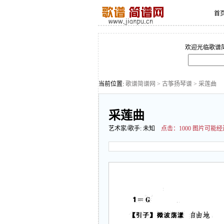
首
欢迎光临歌谱
当前位置:
歌谱简谱网
>
古筝扬琴谱
> 采莲曲
采莲曲
艺术家/歌手:
未知
点击：
1000 图片可