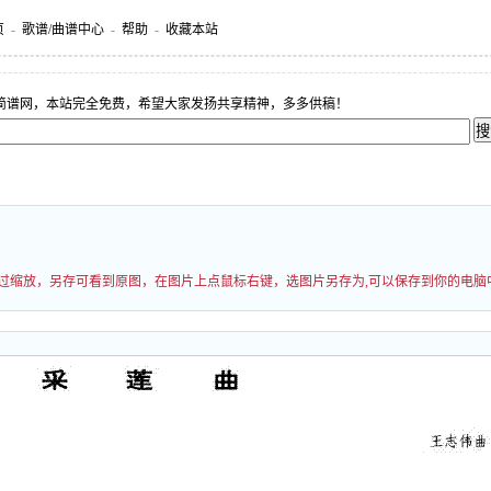
页
-
歌谱/曲谱中心
-
帮助
-
收藏本站
简谱网，本站完全免费，希望大家发扬共享精神，多多供稿！
能经过缩放，另存可看到原图，在图片上点鼠标右键，选图片另存为,可以保存到你的电脑