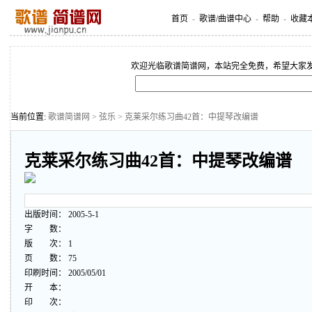
首页
-
歌谱/曲谱中心
-
帮助
-
收藏
欢迎光临歌谱简谱网，本站完全免费，希望大家
当前位置:
歌谱简谱网
>
弦乐
> 克莱采尔练习曲42首：中提琴改编谱
克莱采尔练习曲42首：中提琴改编谱
出版时间： 2005-5-1
字 数：
版 次： 1
页 数： 75
印刷时间： 2005/05/01
开 本：
印 次：