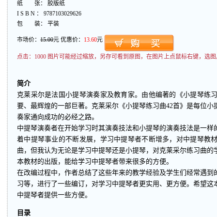
纸 张： 胶版纸
I S B N ： 9787103029626
包 装： 平装
市场价：
15.00
元 优惠价：
13.60
元
点击：
1000 图片可能经过缩放，另存可看到原图，在图片上点鼠标右键，选图
简介
克莱采尔是法国小提琴演奏家及教育家。由他编著的《小提琴练习
要、最辉煌的一部巨著。克莱采尔《小提琴练习曲42首》是每位小
奏家通向成功的必经之路。
中提琴演奏者在开始学习时其演奏技法和小提琴的演奏技法是一样
着中提琴事业的不断发展，学习中提琴者不断增多，对中提琴教
曲，但我认为无论是学习中提琴还是小提琴，对克莱采尔练习曲的
本教材的出版，能给学习中提琴者带来很多的方便。
在改编过程中，作者总结了这些年来的教学经验及学生们经常遇到
习等，进行了一些编订，对学习中提琴者更实用、更方便。希望这
中提琴者提供一些方便。
目录