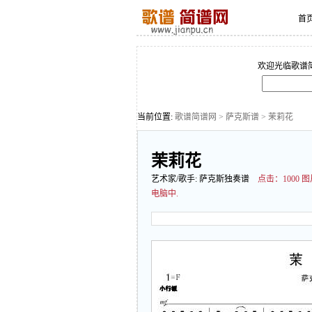
首
欢迎光临歌谱
当前位置:
歌谱简谱网
>
萨克斯谱
> 茉莉花
茉莉花
艺术家/歌手:
萨克斯独奏谱
点击：
100
电脑中.