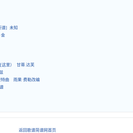
斯谱] 未知
·金
莉曾在这里） 甘蒂.达芙
考兹
费特曲 雨果·费勒改编
谱
返回歌谱简谱网首页