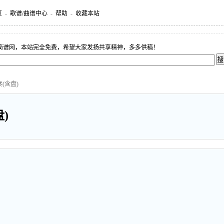
页
-
歌谱/曲谱中心
-
帮助
-
收藏本站
简谱网，本站完全免费，希望大家发扬共享精神，多多供稿！
奏(含盘)
)