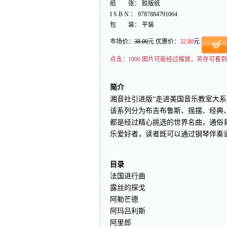
纸 张： 胶版纸
I S B N ： 9787884791064
包 装： 平装
市场价：
38.00
元 优惠价：
32.80
元
点击：
1000 图片可能经过缩放，另存可
简介
湘音社引进版“走进美国音乐教室大系
该系列分为布吉布鲁斯、摇摆、经典
都是经过精心挑选的世界名曲，通俗
乐爱好者，读者既可以通过钢琴伴奏
目录
法国进行曲
露丝的探戈
阿勒芒德
阿玛吕利斯
阿里郎