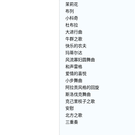
茉莉花
布列
小科奇
杜布拉
大进行曲
牛群之歌
快乐的农夫
玛蒂尔达
风流寡妇圆舞曲
和声雷格
爱情的喜悦
小步舞曲
阿拉贡风格的回旋
斯洛伐克舞曲
克己里枝子之歌
安慰
北方之歌
三重奏