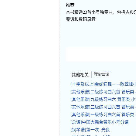
推荐
本书精选23首小号独奏曲，包括古
奏谱和数码录音。
简谱/曲谱
其他相关
[十字及以上]金蛇狂舞－－欧翠
[其他乐谱]二级练习曲六首 管乐类
[其他乐谱]九级练习曲六 管乐类 
[其他乐谱]三级练习曲六首 管乐类
[其他乐谱]一级练习曲六首 管乐类
[总谱]中国大舞台管乐小号分谱
[钢琴谱]第一次 光良