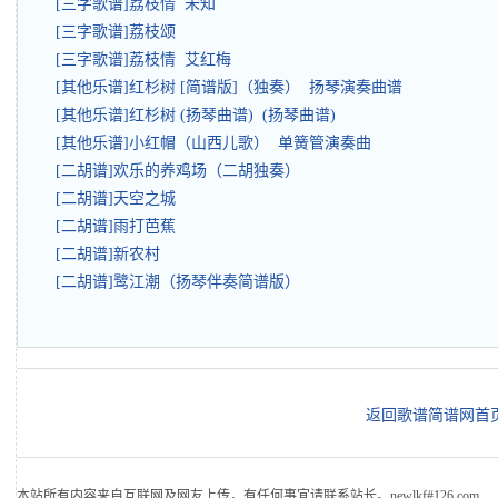
[三字歌谱]荔枝情 未知
[三字歌谱]荔枝颂
[三字歌谱]荔枝情 艾红梅
[其他乐谱]红杉树 [简谱版]（独奏） 扬琴演奏曲谱
[其他乐谱]红杉树 (扬琴曲谱) (扬琴曲谱)
[其他乐谱]小红帽（山西儿歌） 单簧管演奏曲
[二胡谱]欢乐的养鸡场（二胡独奏）
[二胡谱]天空之城
[二胡谱]雨打芭蕉
[二胡谱]新农村
[二胡谱]鹭江潮（扬琴伴奏简谱版）
返回歌谱简谱网首
本站所有内容来自互联网及网友上传，有任何事宜请联系站长。newlkf#126.com