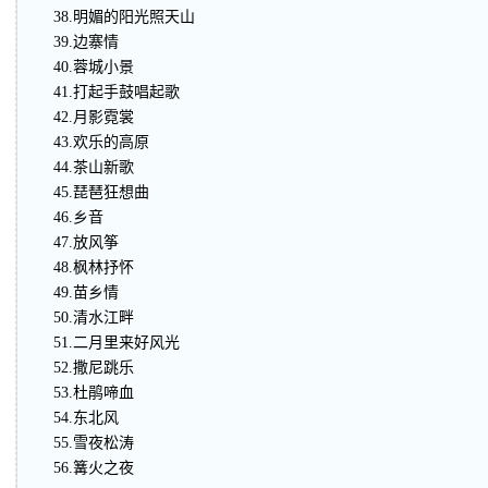
38.明媚的阳光照天山
39.边寨情
40.蓉城小景
41.打起手鼓唱起歌
42.月影霓裳
43.欢乐的高原
44.茶山新歌
45.琵琶狂想曲
46.乡音
47.放风筝
48.枫林抒怀
49.苗乡情
50.清水江畔
51.二月里来好风光
52.撒尼跳乐
53.杜鹃啼血
54.东北风
55.雪夜松涛
56.篝火之夜