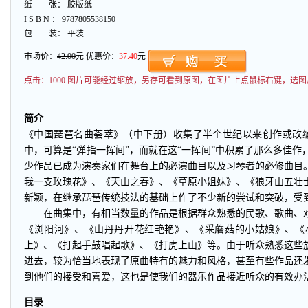
纸 张： 胶版纸
I S B N ： 9787805538150
包 装： 平装
市场价：
42.00
元 优惠价：
37.40
元
点击：
1000 图片可能经过缩放，另存可看到原图，在图片上点鼠标右键，选图
简介
《中国琵琶名曲荟萃》（中下册）收集了半个世纪以来创作或改编的
中，可算是“弹指一挥间”，而就在这“一挥间”中积累了那么多佳
少作品已成为演奏家们在舞台上的必演曲目以及习琴者的必修曲目
我一支玫瑰花》、《天山之春》、《草原小姐妹》、《狼牙山五壮
新颖，在继承琵琶传统技法的基础上作了不少新的尝试和突破，受
在曲集中，有相当数量的作品是根据群众熟悉的民歌、歌曲、戏
《浏阳河》、《山丹丹开花红艳艳》、《采蘑菇的小姑娘》、《
上》、《打起手鼓唱起歌》、《打虎上山》等。由于听众熟悉这些
进去，较为恰当地表现了原曲特有的魅力和风格，甚至有些作品还
到他们的接受和喜爱，这也是使我们的器乐作品接近听众的有效办
目录