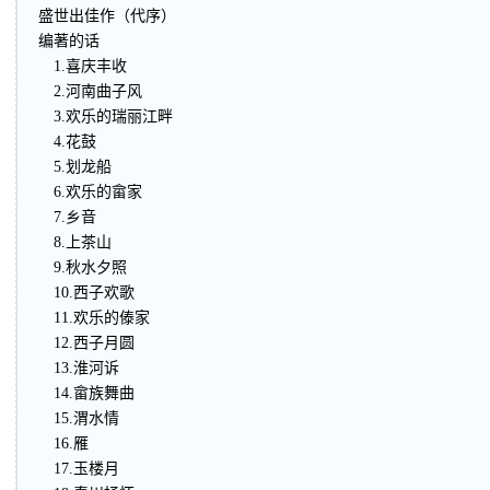
盛世出佳作（代序）
编著的话
1.喜庆丰收
2.河南曲子风
3.欢乐的瑞丽江畔
4.花鼓
5.划龙船
6.欢乐的畲家
7.乡音
8.上茶山
9.秋水夕照
10.西子欢歌
11.欢乐的傣家
12.西子月圆
13.淮河诉
14.畲族舞曲
15.渭水情
16.雁
17.玉楼月