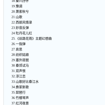
18.秦川抒怀
19.豫调
20.萧索秋兮
21.山歌
22.西部风情录
23.妙音反弹
24.牡丹花儿红
25.《丝路花雨》主题幻想曲
26.一指弹
27.哀思
28.纺织姑娘
29.塞外琵琶
30.春郊试马
31.双声恨
32.淳江恋
33.山歌好比春江水
34.彝家新歌
35.琵琶行
36.竹楼琴声
37.红河夜景