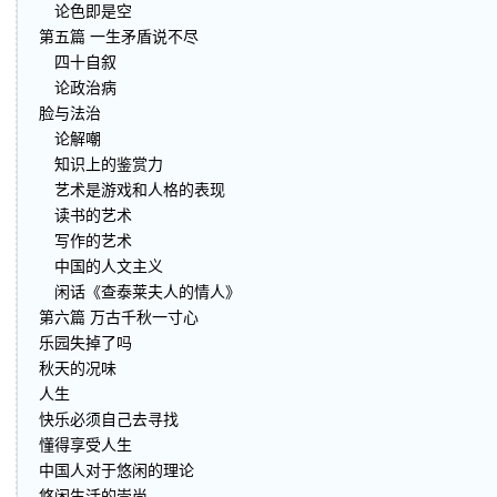
论色即是空
第五篇 一生矛盾说不尽
四十自叙
论政治病
脸与法治
论解嘲
知识上的鉴赏力
艺术是游戏和人格的表现
读书的艺术
写作的艺术
中国的人文主义
闲话《查泰莱夫人的情人》
第六篇 万古千秋一寸心
乐园失掉了吗
秋天的况味
人生
快乐必须自己去寻找
懂得享受人生
中国人对于悠闲的理论
悠闲生活的崇尚