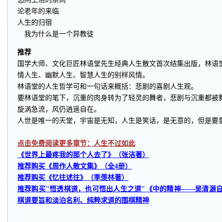
论老年的来临
人生的归宿
我为什么是一个异教徒
推荐
国学大师、文化巨匠林语堂先生经典人生散文首次结集出版，林语
情人生、幽默人生、智慧人生的别样风情。
林语堂的人生哲学可和一句话来概括：悲剧的喜剧人生观。
要林语堂的笔下，沉重的肉身转为了轻灵的舞者，悲剧与沉重都被
旋涡急流，风仍逍遥自在。
人世是唯一的天堂，宇宙是无知，人生是笑话，是无意的，但是要靠
点击免费阅读更多章节：人生不过如此
《世界上最疼我的那个人去了》（张洁著）
推荐购买《周作人散文集》（全4册）
推荐购买《忆往述往》（季羡林著）
推荐购买"悟透棋道，也可悟出人生之道"《中的精神——吴清源自
棋道要旨和淡泊名利、纯粹求道的围棋精神