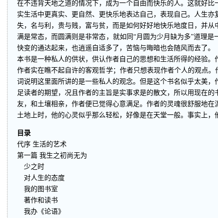
在不违背天地之道的情况下，成为一个自由而快乐的人。这就好比
实生活中更真实、更自然、更快乐地表达自己，表现自己。人生亦
失，名与利，贵与贱，富与贫，而是如何好好地快乐地度日，并从
满是常态，而圆满则是非常态，就如同“月圆为少月缺为多”道理是
快变的通达起来，也逍遥自适多了，苦恼与晦暗也会随风而去了。
本书是一种私人的供状，供认作者自己的思想和生活所得的经验。
作者实在瞧不起自许的客观哲学；作者只想表现作者个人的观点。作
词说明这里面所讲的是一些私人的观念。但是这个书名似乎太美，
足读者的期望，况且作者的主旨是实事求是的散文，所以用现在的
友，和土壤相亲，作者便已觉得心意满足。作者的灵魂很舒服地在
土地上时，他的心灵似乎那么轻松，好像是在天堂一般。事实上，
目录
代序 生活的艺术
第一篇 我生之初尚无为
少之时
对人生的态度
我的图书室
著作和读书
我办《论语》