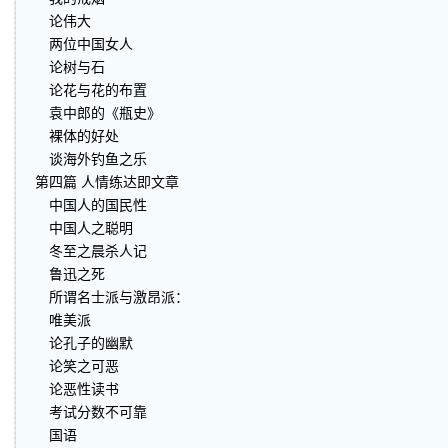
论伟大
两位中国女人
论树与石
论花与花的布置
袁中郎的《瓶史》
裸体的好处
谈海外钓鱼之乐
第四篇 人情练达即文章
中国人的国民性
中国人之聪明
冬至之晨杀人记
鲁迅之死
所谓名士派与激昂派：
唯美派
论孔子的幽默
论笑之可恶
论恶性读书
考试分数不可靠
国语