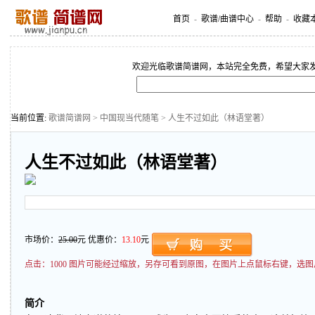
首页
-
歌谱/曲谱中心
-
帮助
-
收藏
欢迎光临歌谱简谱网，本站完全免费，希望大家
当前位置:
歌谱简谱网
>
中国现当代随笔
> 人生不过如此（林语堂著）
人生不过如此（林语堂著）
市场价：
25.00
元 优惠价：
13.10
元
点击：
1000 图片可能经过缩放，另存可看到原图，在图片上点鼠标右键，选图
简介