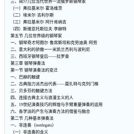
三、简介几位当代世界一流俄罗斯钢琴家
（一）弗拉基米尔·霍洛维茨
（二）埃米尔·吉利尔斯
（三）弗拉基米尔·阿什肯纳吉
（四）斯维亚托斯拉夫·李赫特
第五节 几位世界级的钢琴家
一、钢琴奇才阿图尔·鲁宾斯坦和克劳迪奥·阿劳
二、意大利的骄傲一一米凯兰杰利与波利尼
三、西班牙钢琴皇后——拉罗查
第三章 钢琴弹奏法
第一节 钢琴演奏法的变迁
一、巴赫的触键
二、古典指力派杰出代表——莫扎特与克列门梯
三、贝多芬的触键方法
四、连接古典主义与浪漫主义的人
五、19世纪演奏技巧的辉煌与手臂重量弹奏的运用
六、各学派的产生与演奏方法的借鉴与融合
第二节 几种基本弹奏法
一、非连奏（nonlegato）
（一）非连奏的含义