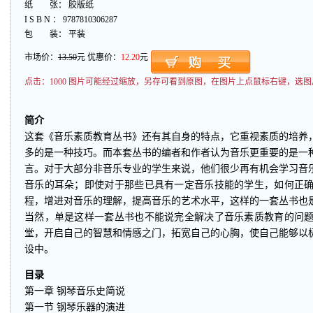
纸 张： 胶版纸
I S B N ： 9787810306287
包 装： 平装
市场价：
13.50
元 优惠价：
12.20
元
点击：
1000 图片可能经过缩放，另存可看到原图，在图片上点鼠标右键，选图
简介
这套《音乐素质教育丛书》还有其自身的特点，它重视素质的培养
多的是一种技巧。而本套丛书的编者和作者认为音乐更重要的是一
言。对于大部分非音乐专业的学生来说，他们很少再有机会学习音
音乐的耳朵；即使对于那些已具有一定音乐技能的学生，如何正
程，增进对音乐的理解，提高音乐的艺术水平，这样的一套丛书也
当然，单是这样一套丛书也不能说完全解决了音乐素质教育的问
堂，开启自己的智慧和情感之门，拓宽自己的心胸，使自己能够以
设中。
目录
第一章 钢琴音乐史简说
第一节 钢琴乐器的演进