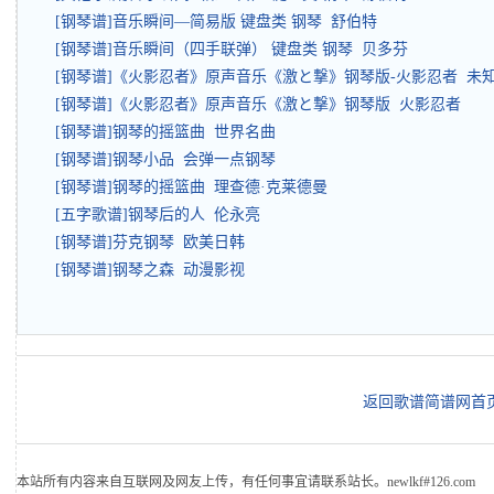
[钢琴谱]音乐瞬间—简易版 键盘类 钢琴 舒伯特
[钢琴谱]音乐瞬间（四手联弹） 键盘类 钢琴 贝多芬
[钢琴谱]《火影忍者》原声音乐《激と撃》钢琴版-火影忍者 未
[钢琴谱]《火影忍者》原声音乐《激と撃》钢琴版 火影忍者
[钢琴谱]钢琴的摇篮曲 世界名曲
[钢琴谱]钢琴小品 会弹一点钢琴
[钢琴谱]钢琴的摇篮曲 理查德·克莱德曼
[五字歌谱]钢琴后的人 伦永亮
[钢琴谱]芬克钢琴 欧美日韩
[钢琴谱]钢琴之森 动漫影视
返回歌谱简谱网首
本站所有内容来自互联网及网友上传，有任何事宜请联系站长。newlkf#126.com