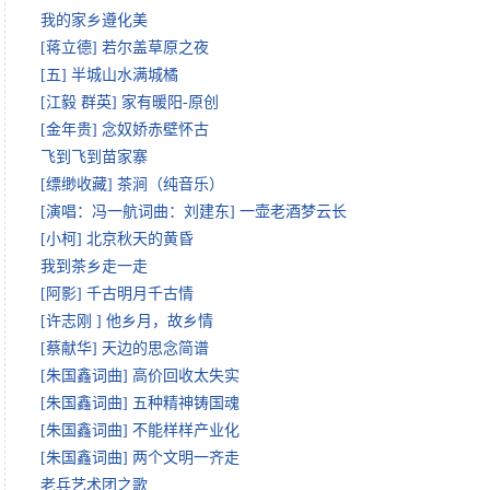
我的家乡遵化美
[蒋立德] 若尔盖草原之夜
[五] 半城山水满城橘
[江毅 群英] 家有暖阳-原创
[金年贵] 念奴娇赤壁怀古
飞到飞到苗家寨
[缥缈收藏] 茶涧（纯音乐）
[演唱：冯一航词曲：刘建东] 一壶老酒梦云长
[小柯] 北京秋天的黄昏
我到茶乡走一走
[阿影] 千古明月千古情
[许志刚 ] 他乡月，故乡情
[蔡献华] 天边的思念简谱
[朱国鑫词曲] 高价回收太失实
[朱国鑫词曲] 五种精神铸国魂
[朱国鑫词曲] 不能样样产业化
[朱国鑫词曲] 两个文明一齐走
老兵艺术团之歌