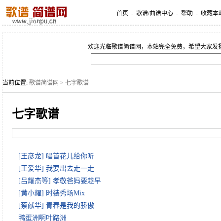
首页
-
歌谱/曲谱中心
-
帮助
-
收藏本
欢迎光临歌谱简谱网，本站完全免费，希望大家发
当前位置:
歌谱简谱网
> 七字歌谱
七字歌谱
[王彦龙] 唱首花儿给你听
[王爱华] 我要出去走一走
[吕耀杰等] 孝敬爸妈要趁早
[黄小耀] 时装秀场Mix
[蔡献华] 青春是我的骄傲
鸭蛋洲啊叶路洲