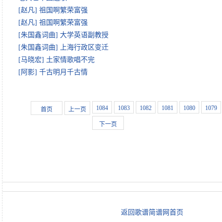
[赵凡] 祖国啊繁荣富强
[赵凡] 祖国啊繁荣富强
[朱国鑫词曲] 大学英语副教授
[朱国鑫词曲] 上海行政区变迁
[马晓宏] 土家情歌唱不完
[阿影] 千古明月千古情
1084
1083
1082
1081
1080
1079
首页
上一页
下一页
返回歌谱简谱网首页