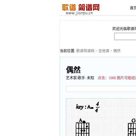
首
欢迎光临歌谱
当前位置:
歌谱简谱网
>
吉他谱
> 偶然
偶然
艺术家/歌手:
未知
点击：
1000 图片可