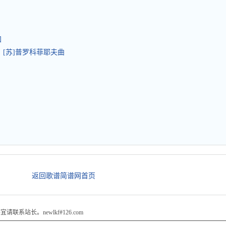
知
 [苏]普罗科菲耶夫曲
返回歌谱简谱网首页
站长。newlkf#126.com