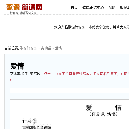
首页
-
歌谱/曲谱中心
-
帮助
-
收藏
欢迎光临歌谱简谱网，本站完全免费，希望大家
当前位置:
歌谱简谱网
>
吉他谱
> 爱情
爱情
艺术家/歌手:
郭富城
点击：
1000 图片可能经过缩放，另存可看到原图，在
中.