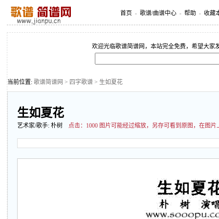
首页
-
歌谱/曲谱中心
-
帮助
-
收藏
欢迎光临歌谱简谱网，本站完全免费，希望大家
当前位置:
歌谱简谱网
>
四字歌谱
> 生如夏花
生如夏花
艺术家/歌手:
朴树
点击：
1000 图片可能经过缩放，另存可看到原图，在图