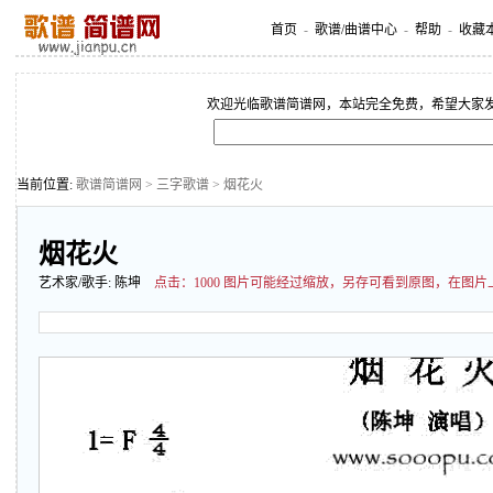
首页
-
歌谱/曲谱中心
-
帮助
-
收藏
欢迎光临歌谱简谱网，本站完全免费，希望大家
当前位置:
歌谱简谱网
>
三字歌谱
> 烟花火
烟花火
艺术家/歌手:
陈坤
点击：
1000 图片可能经过缩放，另存可看到原图，在图