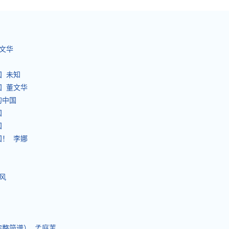
董文华
国 未知
国 董文华
的中国
国
国
国！ 李娜
风
完整简谱） 孟庭苇