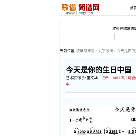
首
欢迎光临歌谱
当前位置:
歌谱简谱网
>
九字歌谱
> 今天是你
今天是你的生日中国
艺术家/歌手:
董文华
点击：
1000 图片
中.