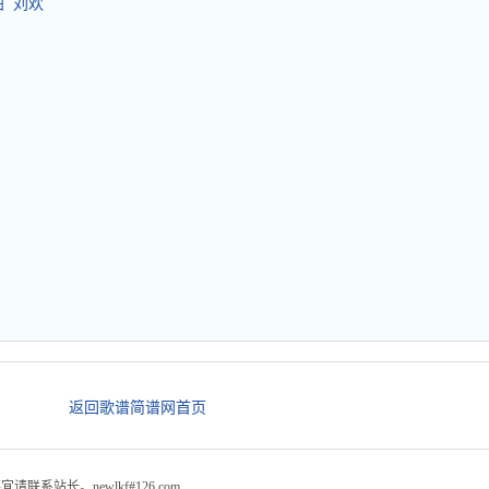
曲 刘欢
返回歌谱简谱网首页
站长。newlkf#126.com