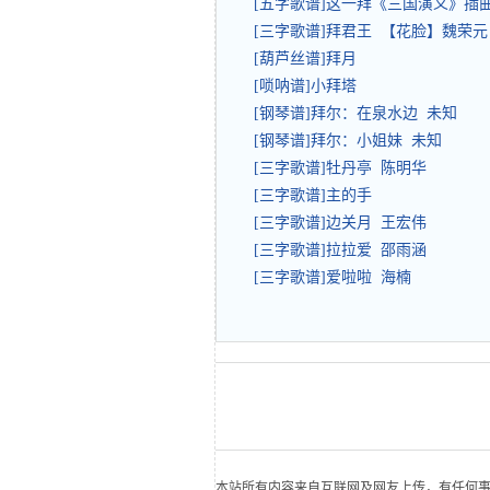
[五字歌谱]这一拜《三国演义》插
[三字歌谱]拜君王 【花脸】魏荣元
[葫芦丝谱]拜月
[唢呐谱]小拜塔
[钢琴谱]拜尔：在泉水边 未知
[钢琴谱]拜尔：小姐妹 未知
[三字歌谱]牡丹亭 陈明华
[三字歌谱]主的手
[三字歌谱]边关月 王宏伟
[三字歌谱]拉拉爱 邵雨涵
[三字歌谱]爱啦啦 海楠
本站所有内容来自互联网及网友上传，有任何事宜请联系